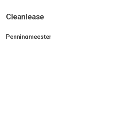
Cleanlease
Penningmeester
Geplaatst in
Profile card FTN bestuur
Brancheorganisatie FTN
Secretariaatsbureau
Bezoekadres:
Buys Ballotstraat 4
4207 HT Gorinchem