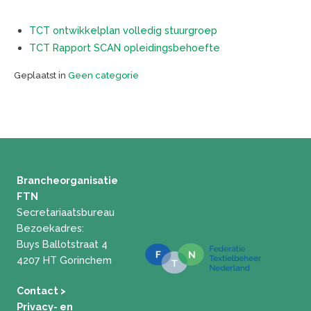
TCT ontwikkelplan volledig stuurgroep
TCT Rapport SCAN opleidingsbehoefte
Geplaatst in
Geen categorie
Brancheorganisatie
FTN
Secretariaatsbureau
Bezoekadres:
Buys Ballotstraat 4
4207 HT Gorinchem
Contact >
Privacy- en