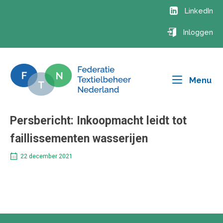
Ga
LinkedIn
naar
de
Inloggen
inhoud
Me
Menu
Persbericht: Inkoopmacht leidt tot
faillissementen wasserijen
22 december 2021