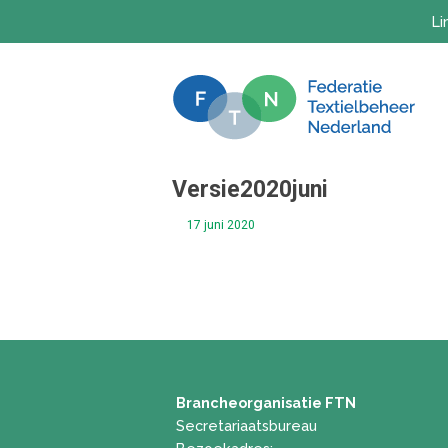
Ga
Li
naar
de
inhoud
Versie2020juni
17 juni 2020
Brancheorganisatie FTN
Secretariaatsbureau