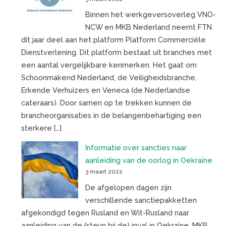
Binnen het werkgeversoverleg VNO-
NCW en MKB Nederland neemt FTN
dit jaar deel aan het platform Platform Commerciële
Dienstverlening. Dit platform bestaat uit branches met
een aantal vergelijkbare kenmerken. Het gaat om
Schoonmakend Nederland, de Veiligheidsbranche,
Erkende Verhuizers en Veneca (de Nederlandse
cateraars). Door samen op te trekken kunnen de
brancheorganisaties in de belangenbehartiging een
sterkere […]
Informatie over sancties naar
aanleiding van de oorlog in Oekraïne
3 maart 2022
De afgelopen dagen zijn
verschillende sanctiepakketten
afgekondigd tegen Rusland en Wit-Rusland naar
aanleiding van de (steun bij de) inval in Oekraïne. MKB