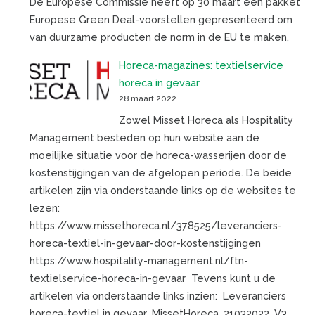
De Europese Commissie heeft op 30 maart een pakket
Europese Green Deal-voorstellen gepresenteerd om
van duurzame producten de norm in de EU te maken,
Horeca-magazines: textielservice
horeca in gevaar
28 maart 2022
Zowel Misset Horeca als Hospitality
Management besteden op hun website aan de
moeilijke situatie voor de horeca-wasserijen door de
kostenstijgingen van de afgelopen periode. De beide
artikelen zijn via onderstaande links op de websites te
lezen:
https://www.missethoreca.nl/378525/leveranciers-
horeca-textiel-in-gevaar-door-kostenstijgingen
https://www.hospitality-management.nl/ftn-
textielservice-horeca-in-gevaar Tevens kunt u de
artikelen via onderstaande links inzien: Leveranciers
horeca-textiel in gevaar_MissetHoreca_21032022_V3