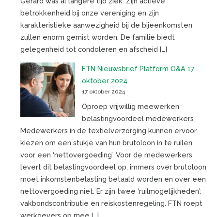
Gerard was al langere tijd ziek. Zijn actieve
betrokkenheid bij onze vereniging en zijn
karakteristieke aanwezigheid bij de bijeenkomsten
zullen enorm gemist worden. De familie biedt
gelegenheid tot condoleren en afscheid […]
FTN Nieuwsbrief Platform O&A 17
oktober 2024
17 oktober 2024
Oproep vrijwillig meewerken
belastingvoordeel medewerkers
Medewerkers in de textielverzorging kunnen ervoor
kiezen om een stukje van hun brutoloon in te ruilen
voor een ‘nettovergoeding’. Voor de medewerkers
levert dit belastingvoordeel op, immers over brutoloon
moet inkomstenbelasting betaald worden en over een
nettovergoeding niet. Er zijn twee ‘ruilmogelijkheden’:
vakbondscontributie en reiskostenregeling. FTN roept
werkgevers op mee […]